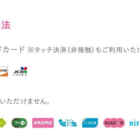
⽅法
ドカード
※タッチ決済（⾮接触）もご利⽤いた
⽤いただけません。