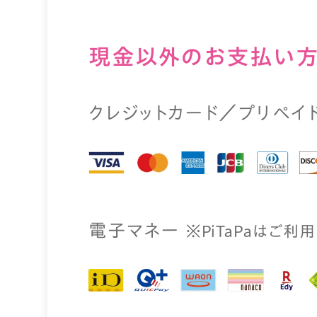
現⾦以外のお⽀払い
クレジットカード／プリペイ
電⼦マネー
※PiTaPaはご利