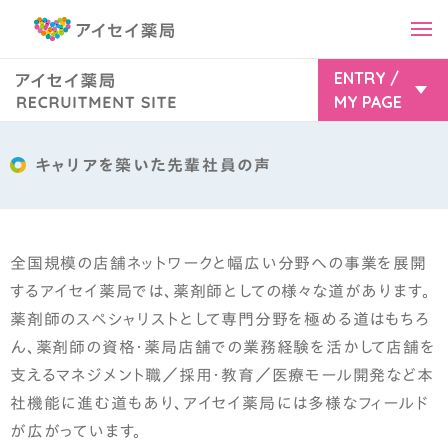
ENTRY /
MY PAGE
会社と人を知る
アイセイ薬局が取り組む「今」と「未来」
アイセイ薬局マイページ
キャリアを築いた先輩社員の声
アイセイの先輩たち～AISEI PEOPLE～
2027年卒
2028年卒
マイナビ
働き方を知る
全国規模の店舗ネットワークと幅広い分野への事業を展開
するアイセイ薬局では、薬剤師としての様々な道があります。
2027年卒
2028年卒
チャレンジできるキャリアパス
薬剤師のスペシャリストとして専門分野を極める道はもちろ
ん、薬剤師の資格・薬局店舗での業務経験を活かして店舗を
充実した福利厚生
薬キャリ1st
支えるマネジメント職／採用・教育／医療モール開発など本
数字で見るワークライフバランス
2027年卒
2028年卒
社機能に進む道もあり、アイセイ薬局には多様なフィールド
が広がっています。