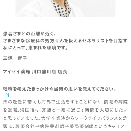
中途採用
中途採用情報
キャリアを築いた先輩社員の声
患者さまとの距離が近く、
未経験でも安心の実践力を磨くキャリア研修
さまざまな診療科の処方せんを扱えるゼネラリストを目指す
私にとって、恵まれた環境です。
中途採用に関するよくあるご質問
三塚 育子
インターンシップ
アイセイ薬局 川口前川店 店長
インターンシップ
転職を考えたきっかけや当時の思いを教えてください。
夫の赴任に帯同し海外で生活をすることになり、前職の病院
を退職。帰国後は、家族と一緒に過ごす時間を大切にしたい
と思っていました。大学卒業時からワークライフバランスを念
頭に、製薬会社→病院薬剤師→薬局薬剤師というキャリア