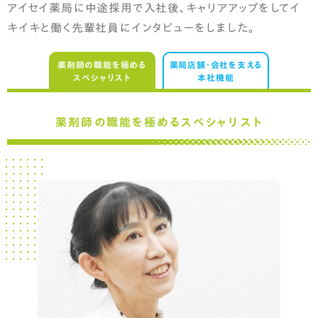
アイセイ薬局に中途採用で入社後、キャリアアップをしてイ
採用情報
キイキと働く先輩社員にインタビューをしました。
新卒採用
薬剤師の職能を極める
薬局店舗・会社を支える
新卒採用情報（薬剤師）
スペシャリスト
本社機能
2027年新卒採用 募集要項
薬剤師の職能を極めるスペシャリスト
薬剤師
医療事務職
総合職
薬学生を全力サポート
スキルが身につく新人研修
新卒採用に関するよくあるご質問