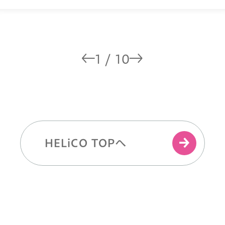
1
/
10
HELiCO TOPへ