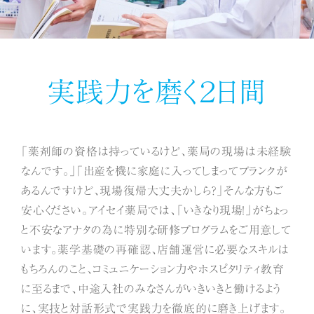
採用情報
新卒採用
新卒採用情報（薬剤師）
実践力を磨く２日間
2027年新卒採用 募集要項
薬剤師
「薬剤師の資格は持っているけど、薬局の現場は未経験
医療事務職
なんです。」「出産を機に家庭に入ってしまってブランクが
総合職
あるんですけど、現場復帰大丈夫かしら？」そんな方もご
安心ください。アイセイ薬局では、「いきなり現場！」がちょっ
薬学生を全力サポート
と不安なアナタの為に特別な研修プログラムをご用意して
スキルが身につく新人研修
います。薬学基礎の再確認、店舗運営に必要なスキルは
もちろんのこと、コミュニケーション力やホスピタリティ教育
新卒採用に関するよくあるご質問
に至るまで、中途入社のみなさんがいきいきと働けるよう
に、実技と対話形式で実践力を徹底的に磨き上げます。