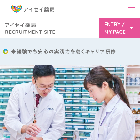
ENTRY /
MY PAGE
会社と人を知る
アイセイ薬局が取り組む「今」と「未来」
アイセイ薬局マイページ
未経験でも安心の実践力を磨くキャリア研修
アイセイの先輩たち～AISEI PEOPLE～
2027年卒
2028年卒
マイナビ
働き方を知る
2027年卒
2028年卒
チャレンジできるキャリアパス
充実した福利厚生
薬キャリ1st
数字で見るワークライフバランス
2027年卒
2028年卒