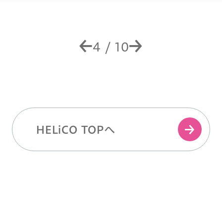
4
/
10
HELiCO TOPへ