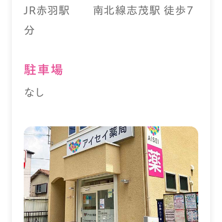
ＪＲ赤羽駅 南北線志茂駅 徒歩７
分
駐⾞場
なし