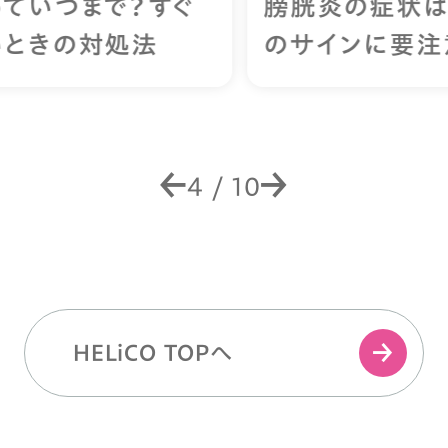
膀胱炎の症状は？「しみる・近い・残る」
のサインに要注意
4
/
10
HELiCO TOPへ