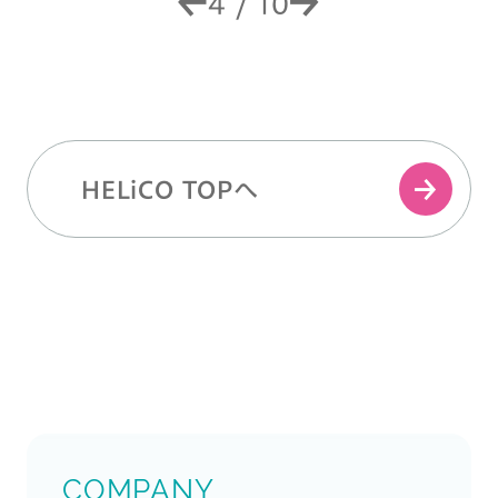
4
/
10
HELiCO TOPへ
COMPANY