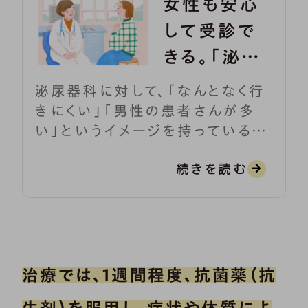
女性も安心
して受診で
きる。「泌尿
器科」はこん
泌尿器科に対して、「なんとなく行
な場所
きにくい」「男性の患者さんが多
い」というイメージを持っている女
性は少なくないと思います。でも、
続きを読む
尿のトラブルは性別や年齢を問わ
ず誰にでも起こりえるもの。泌尿器
科は、女性はもちろん、子どものお
しっこの悩みも相談できる診療科
です。
治療では、1週間程度、抗菌薬（抗
そこで本記事では、女性には受診