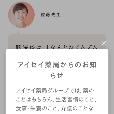
佐藤先生
膀胱炎は、「なんとなくムズム
ズする」「少し違和感がある」
アイセイ薬局からのお知
といった軽い症状だけの場
らせ
合もあります。そのため、「こ
アイセイ薬局グループでは、薬の
れくらいなら大丈夫」と我慢
ことはもちろん、生活習慣のこと、
食事・栄養のこと、介護のことな
して、受診を先延ばしてしま