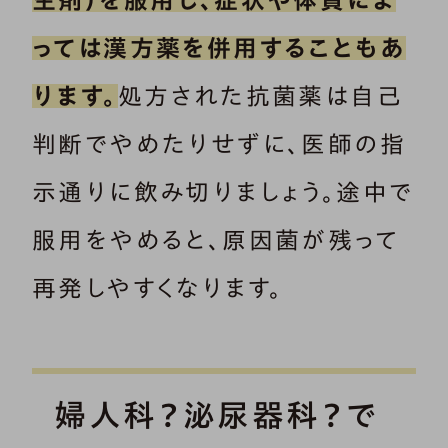
生剤）を服用し、症状や体質によ
のハードルが高いと思われがち
な、泌尿器科について詳しく解説し
っては漢方薬を併用することもあ
ます。「内診はあるの？」「診察は痛
くないの？」などの疑問や不安につ
ります。
処方された抗菌薬は自己
いて、女性と小児の泌尿器科「自由
判断でやめたりせずに、医師の指
が丘ウロケアクリニック」院長の佐
藤亜耶先生に教えていただきま
示通りに飲み切りましょう。途中で
す。
服用をやめると、原因菌が残って
再発しやすくなります。
婦人科？泌尿器科？で