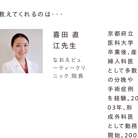
教えてくれるのは・・・
京都府立
喜田 直
医科大学
江先生
卒業後、産
なおえビュ
婦人科医
ーティークリ
として多
ニック 院長
の分娩や
手術症例
を経験。2
03年、形
成外科医
として勤
開始。200