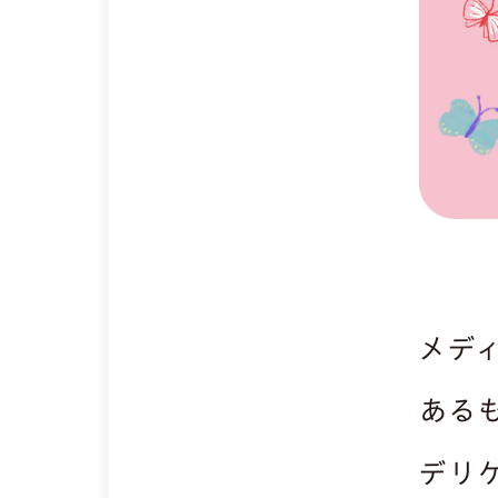
メデ
ある
デリ