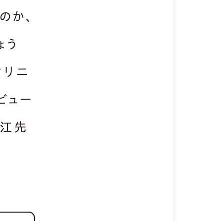
のか、
ょう
クリニ
ビュー
直江先