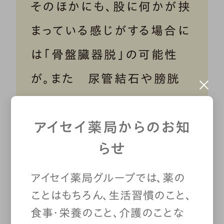
そのほかにも、股に何かが挟
まっている感じがする場合に
は「骨盤臓器脱」の可能性
が。また 尿管結石や膀胱
炎・腎盂腎炎（じんうじんえ
アイセイ薬局からのお知
ん）で背中の痛みや腰痛、腹
らせ
痛が出ることもあります。
アイセイ薬局グループでは、薬の
ことはもちろん、生活習慣のこと、
食事・栄養のこと、介護のことな