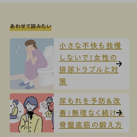
あわせて読みたい
小さな不快も我慢
しないで！女性の
排尿トラブルと対
策
尿もれを予防＆改
善！無理なく続ける
骨盤底筋の鍛え方