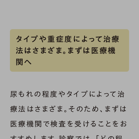
いいます。女性に多く、ひとりで悩
んでいる方も少なくない尿もれで
すが、症状が軽いうちならセルフト
レーニングで改善が期待できます。
本記事では、排尿コントロールに
タイプや重症度によって治療
関わる、骨盤底筋を鍛える方法に
法はさまざま。まずは医療機
ついて解説します。
関へ
尿もれの程度やタイプによって治
療法はさまざま。そのため、まずは
医療機関で検査を受けることをお
すすめします。診察では、「どの程