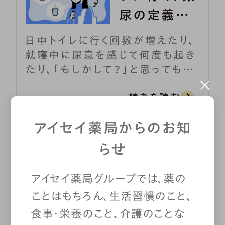
尿の定義と
原因、対策を
日中トイレに行く回数が増えたり、
解説
就寝中に尿意を感じて何度も起き
たり、「もしかして？」と思っても、
なかなか人に相談しにくい「頻尿」
続きを読む
の悩み。じつは、日中の頻尿に悩む
方は約3000万人、夜間の頻尿に
アイセイ薬局からのお知
悩む方は約4000万人を超えると
いわれています。頻尿そのものが
らせ
命にかかわることはありませんが、
QOL（生活の質）を著しく低下させ
アイセイ薬局グループでは、薬の
溢流性（いつりゅうせ
る可能性もあり、きちんとケアをす
ことはもちろん、生活習慣のこと、
ることが大切です。
い）尿失禁
食事・栄養のこと、介護のことな