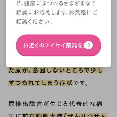
ど、健康にまつわるさまざまなご
本記事では、そもそも頻尿とは何
なのか、どのような原因で起こるの
相談にお応えします。お気軽にご
か、また、改善方法についても解説
“あふれて流れる“と書く、溢流性
相談ください。
していきます。
尿失禁。尿排出障害により、
尿を
出したくても出すことができない
お近くのアイセイ薬局を探す
まま、溜めておくのが限界になっ
た尿が、意図しないところで少し
ずつもれてしまう症状
です。
尿排出障害が生じる代表的な病
気に
前立腺肥大症（ぜんりつせん