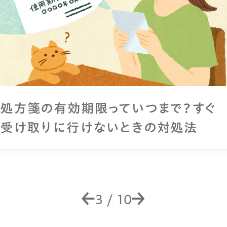
膀胱炎の症状は？「しみる・近い・残る」
のサインに要注意
4
/
10