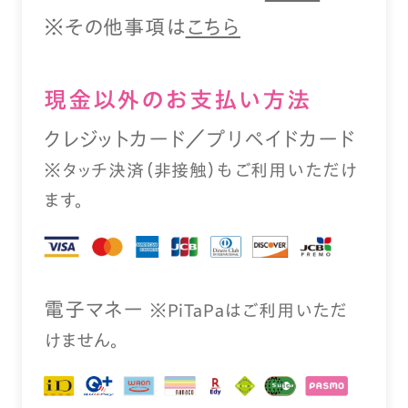
※その他事項は
こちら
現⾦以外のお⽀払い⽅法
クレジットカード／プリペイドカード
※タッチ決済（⾮接触）もご利⽤いただけ
ます。
電⼦マネー
※PiTaPaはご利⽤いただ
けません。