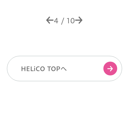
4
/
10
HELiCO TOPへ