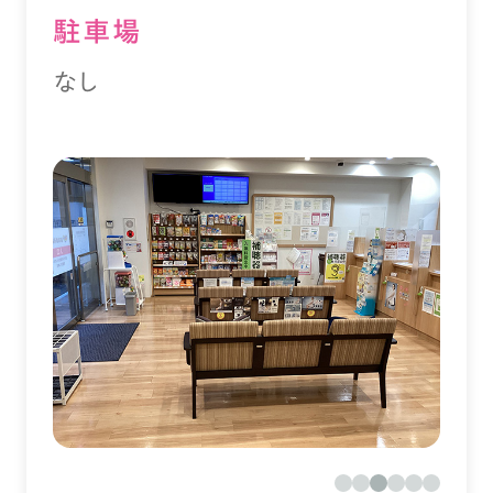
駐⾞場
なし