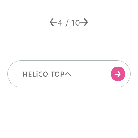
4
/
10
HELiCO TOPへ