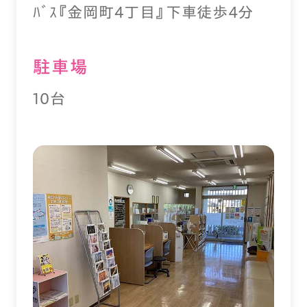
ﾊﾞｽ『金岡町4丁目』下車徒歩４分
駐⾞場
10台