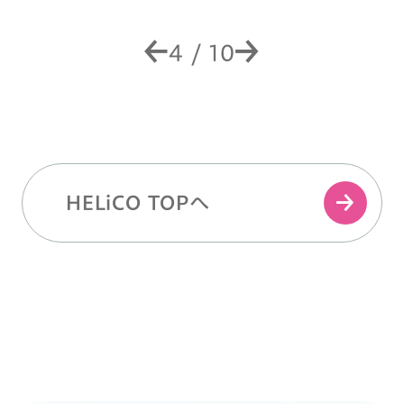
4
/
10
HELiCO TOPへ