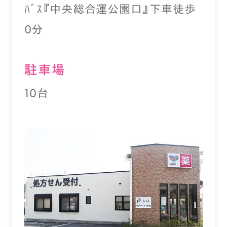
ﾊﾞｽ『中央総合運公園口』下車徒歩
０分
駐⾞場
10台