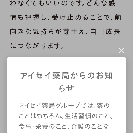
わなくてもいいのです。どんな感
情も把握し、受け止めることで、前
向きな気持ちが芽生え、自己成長
につながります。
メリット2：感情に振り回されにく
アイセイ薬局からのお知
くなる
らせ
ジャーナリングで感情を客観的に
アイセイ薬局グループでは、薬の
ことはもちろん、生活習慣のこと、
観察すると、「余裕がないとイライ
食事・栄養のこと、介護のことな