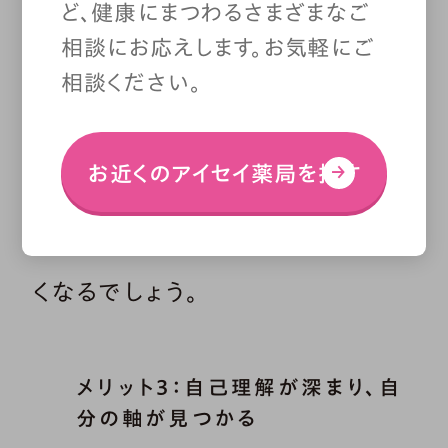
ラする」「小さなことでくよくよしが
ど、健康にまつわるさまざまなご
相談にお応えします。お気軽にご
ち」といった自分の傾向に気づけ
相談ください。
ます。これにより、不安や恐怖感情
を司る脳の「扁桃体」の過剰な反
お近くのアイセイ薬局を探す
応が抑制されることもあり、グル
グルと思考を巡らせることも少な
くなるでしょう。
メリット3：自己理解が深まり、自
分の軸が見つかる