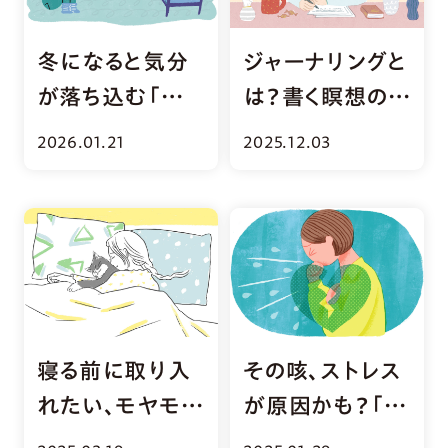
冬になると気分
ジャーナリングと
が落ち込む「冬
は？書く瞑想の実
季うつ」の症状と
践メソッド＆体験
2026.01.21
2025.12.03
対策
談まとめ
寝る前に取り入
その咳、ストレス
れたい、モヤモヤ
が原因かも？「心
思考を手放すコ
因性咳嗽」チェッ