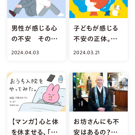
男性が感じる心
子どもが感じる
の不安 その実
不安の正体。大
態と解決のヒン
人との違いと対
2024.04.03
2024.03.21
ト
策法
【マンガ】心と体
お坊さんにも不
を休ませる、「お
安はあるの？心