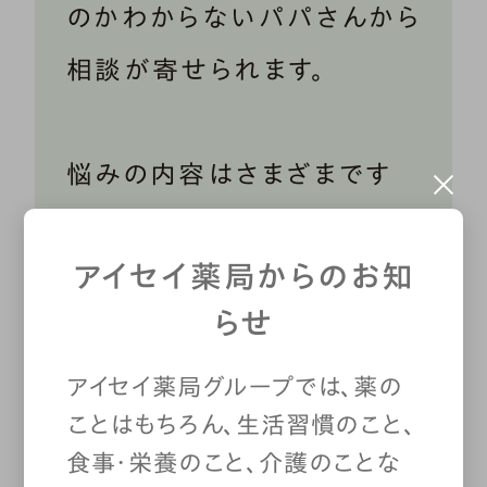
のかわからないパパさんから
相談が寄せられます。
悩みの内容はさまざまです
が、その多くに共通している
アイセイ薬局からのお知
のは、
「しんどくても、男なら
らせ
それを乗り越えるのが当た
り前。そうすることで周囲に
アイセイ薬局グループでは、薬の
ことはもちろん、生活習慣のこと、
認められてきた」と考え、そ
食事・栄養のこと、介護のことな
れができない自分をダメだ