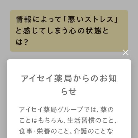
情報によって「悪いストレス」
と感じてしまう心の状態と
は？
では、自分に十分なストレス対処
アイセイ薬局からのお知
能力があるかどうかは、どのように
らせ
判断すればいいのでしょうか。そ
アイセイ薬局グループでは、薬の
の判断の鍵になるのが、
私たちの
ことはもちろん、生活習慣のこと、
食事・栄養のこと、介護のことな
「生き方」
です。