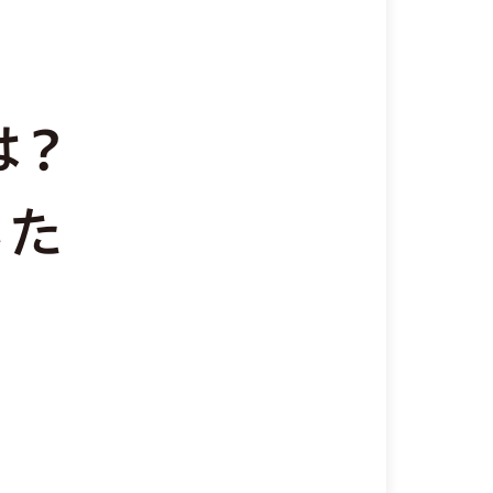
は？
いた