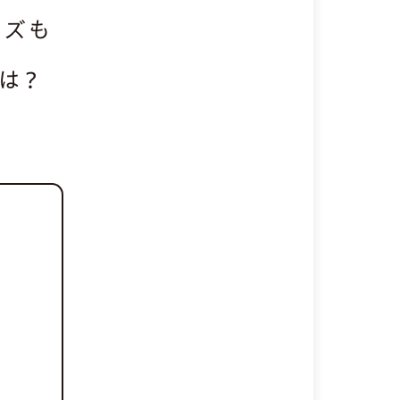
イズも
は？
産