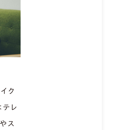
レイク
はテレ
やス