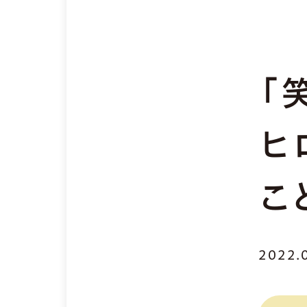
「
ヒ
こ
2022.