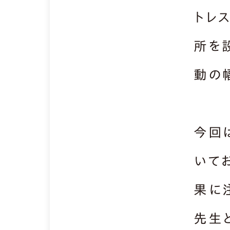
トレ
所を設
動の
今回
いて
果に
先生