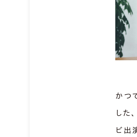
かつ
した
ビ出