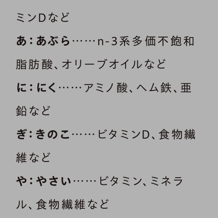
ミンDなど
あ：あぶら
……n-3系多価不飽和
脂肪酸、オリーブオイルなど
に：にく
……アミノ酸、ヘム鉄、亜
鉛など
ぎ：きのこ
……ビタミンD、食物繊
維など
や：やさい
……ビタミン、ミネラ
ル、食物繊維など