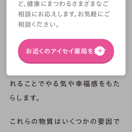
ど、健康にまつわるさまざまなご
モン」とも呼ばれるセロトニン。こ
相談にお応えします。お気軽にご
相談ください。
の物質が分泌されることで、心の
落ち着きやリラックスした感情が
お近くのアイセイ薬局を探す
引き起こされます。ほかにも、ドー
パミンと呼ばれる物質は、分泌さ
れることでやる気や幸福感をもた
らします。
これらの物質はいくつかの要因で