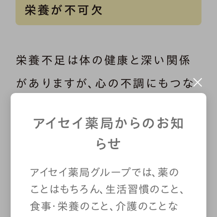
栄養が不可欠
栄養不足は体の健康と深い関係
がありますが、心の不調にもつな
がるのはなぜでしょうか。それには
アイセイ薬局からのお知
脳の働きが関係しています。
らせ
私たちの感情の一部は、脳から分
アイセイ薬局グループでは、薬の
ことはもちろん、生活習慣のこと、
泌される物質によって強く影響さ
食事・栄養のこと、介護のことな
れています。たとえば、「幸せホル