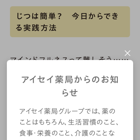
じつは簡単？ 今日からでき
る実践方法
マインドフルネスって難しそう……
と感じる方には、
生活のなかでマ
アイセイ薬局からのお知
インドフルネスを実践する「なが
らせ
ら瞑想」をおすすめ
します。例え
アイセイ薬局グループでは、薬の
ば、掃除をしながら。汚れが落ち
ことはもちろん、生活習慣のこと、
食事・栄養のこと、介護のことな
て、空気が変わることを全身で感