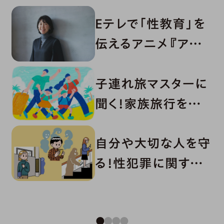
Eテレで「性教育」を
伝えるアニメ『アイラ
ブみー』からのメッセ
子連れ旅マスターに
ージ
聞く！家族旅行を楽し
むアイデア
自分や大切な人を守
る！性犯罪に関する
法律の最新事情