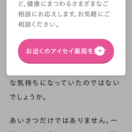
ど、健康にまつわるさまざまなご
あうのも、やさしさのひとつ。あい
相談にお応えします。お気軽にご
相談ください。
さつがルーチンになると忘れてし
まうかもしれませんが、家族にな
お近くのアイセイ薬局を探す
れた当初は「おはよう」「おやす
み」の一言にやさしさを感じ、幸せ
な気持ちになっていたのではない
でしょうか。
あいさつだけではありません。一