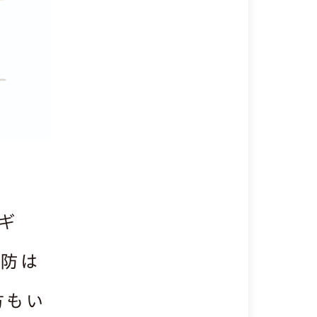
ギ
予防は
方もい