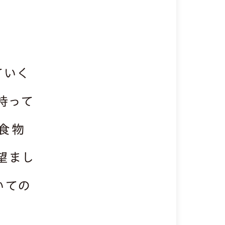
ていく
持って
食物
望まし
いての