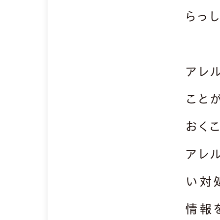
らっ
アレ
こと
おく
アレ
い対
情報