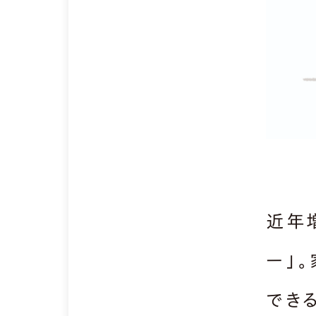
近年
ー」
でき