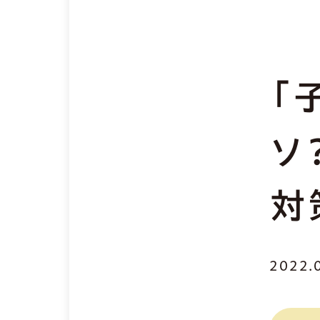
「
ソ
対
2022.