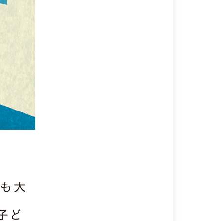
でも大
子ど