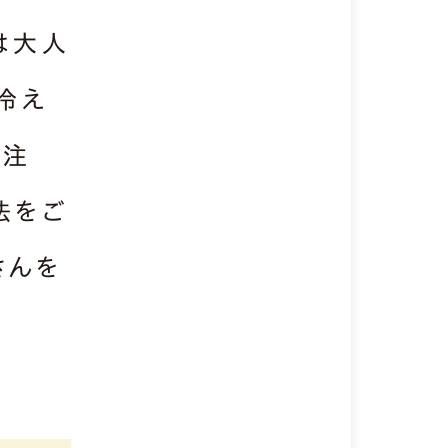
は大人
冷え
要注
法をご
さんを