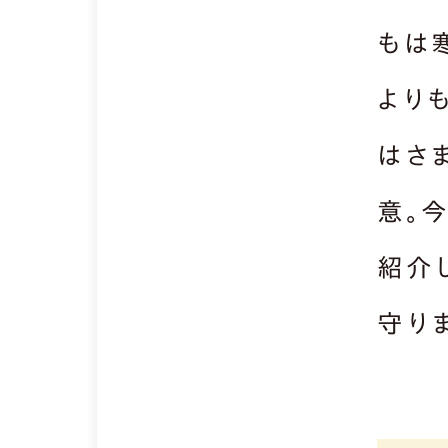
もは
より
はさ
意。
紹介
守りま