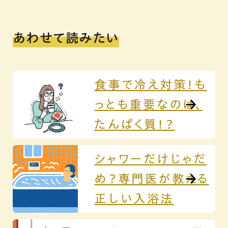
あわせて読みたい
食事で冷え対策！も
っとも重要なのは、
たんぱく質！？
シャワーだけじゃだ
め？専門医が教える
正しい入浴法