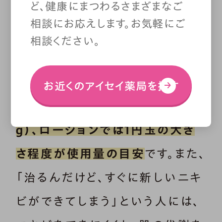
ど、健康にまつわるさまざまなご
塗り薬は塗る量が少なすぎると、
相談にお応えします。お気軽にご
効果が半減します。ですので、
チュ
相談ください。
ーブの軟膏・クリームの場合では、
大人の人差し指の先端から第一
お近くのアイセイ薬局を探す
関節まで薬をのせた量（約0.5
ｇ）、ローションでは1円玉の大き
さ程度が使用量の目安
です。また、
「治るんだけど、すぐに新しいニキ
ビができてしまう」という人には、