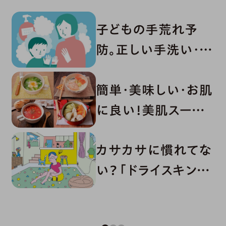
子どもの手荒れ予
防。正しい手洗い・消
毒・ハンドケア
簡単・美味しい・お肌
に良い！美肌スープ
レシピ６選
カサカサに慣れてな
い？「ドライスキン」
の原因とケア