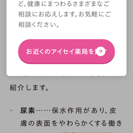
ど、健康にまつわるさまざまなご
相談にお応えします。お気軽にご
代表的な成分として「尿素」、「ヘ
相談ください。
パリン類似物質」、「抗ヒスタミン
成分」、「白色ワセリン」がありま
お近くのアイセイ薬局を探す
すが、成分の持つ特性の違いはあ
まり知られていないので、それを
紹介します。
尿素
……保水作用があり、皮
膚の表面をやわらかくする働き