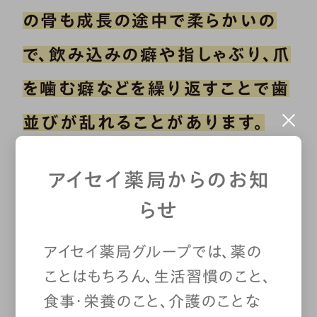
の骨も成長の途中で柔らかいの
で、飲み込みの癖や指しゃぶり、爪
を噛む癖などを繰り返すことで歯
並びが乱れることがあります。
アイセイ薬局からのお知
顎の骨の成長については、「硬い
らせ
ものを噛むことで顎が大きくな
る」といわれることがありますが、
アイセイ薬局グループでは、薬の
ことはもちろん、生活習慣のこと、
それだけで劇的な効果があるわ
食事・栄養のこと、介護のことな
けではありません。ただ、骨の成