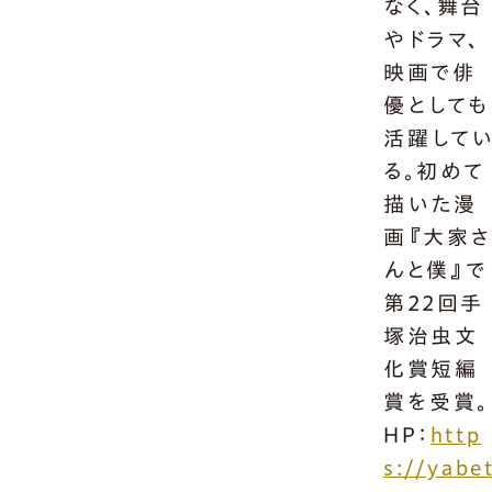
なく、舞台
やドラマ、
映画で俳
優としても
活躍して
る。初めて
描いた漫
画『大家
んと僕』で
第22回手
塚治虫文
化賞短編
賞を受賞。
HP：
http
s://yabe