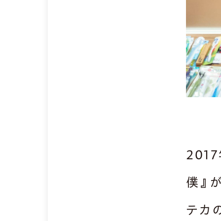
20
僕』
テカ