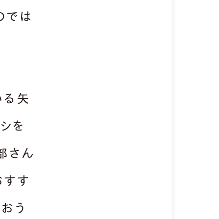
のでは
いる矢
ラシを
部さん
おすす
をおう