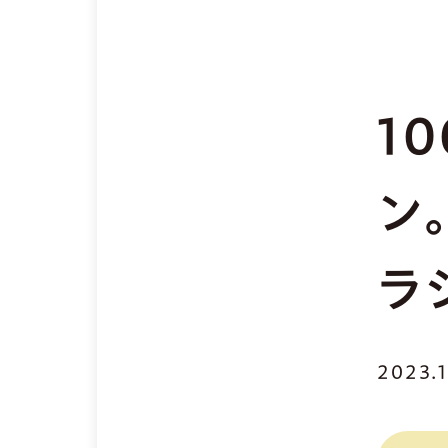
1
ン
ラ
2023.