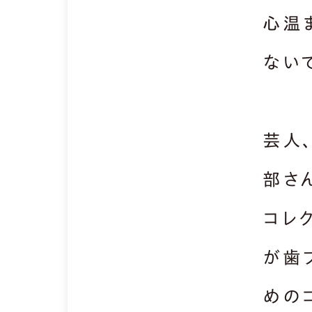
心温
ない
芸人
部さ
コレ
が歯
めの