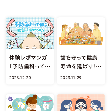
体験レポマンガ
歯を守って健康
「予防歯科って
寿命を延ばす！高
何？検診を受け
齢者の口腔ケア
2023.12.20
2023.11.29
てみた」
入門