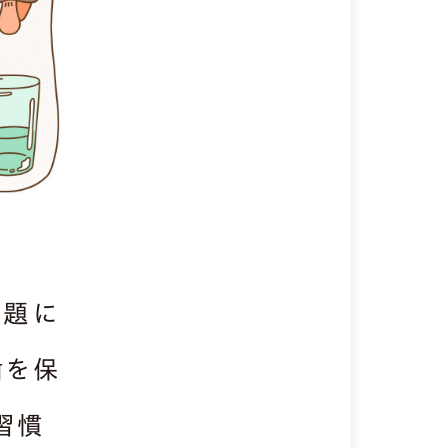
話題に
歯を保
習慣