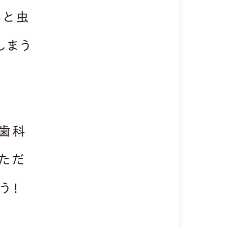
ると虫
しまう
科歯科
ただ
う！