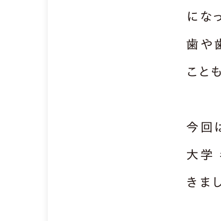
にな
歯や
ことも
今回
大学
きま