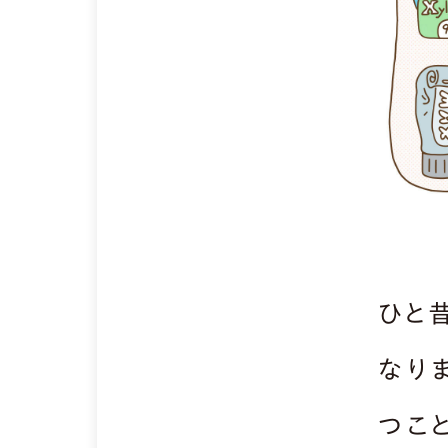
ひと
なり
つこ