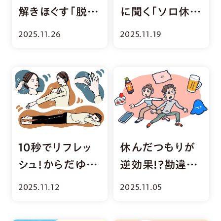
解きほぐす「脱力
に聞く「ソロ休日
トレーニング」7
を満喫する」過ご
2025.11.26
2025.11.19
選
し方
10秒でリフレッ
休んだつもりが
シュ！からだゆる
逆効果!?勘違い
める「ふるふる体
リカバリー習慣
2025.11.12
2025.11.05
操」
Q＆A