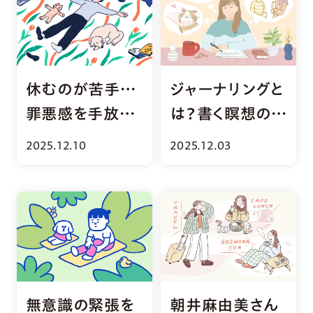
休むのが苦手…
ジャーナリングと
罪悪感を手放し
は？書く瞑想の実
て休養を取るた
践メソッド＆体験
2025.12.10
2025.12.03
めのヒント
談まとめ
無意識の緊張を
朝井麻由美さん