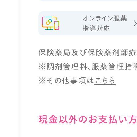
オンライン服薬
指導対応
保険薬局及び保険薬剤師療
※調剤管理料、服薬管理指
※その他事項は
こちら
現⾦以外のお⽀払い