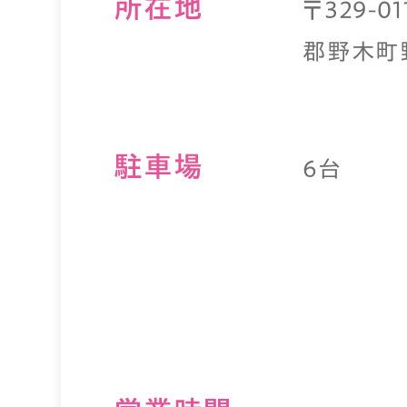
所在地
〒329-0
郡野木町野
駐⾞場
6台