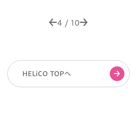
4
/
10
HELiCO TOPへ