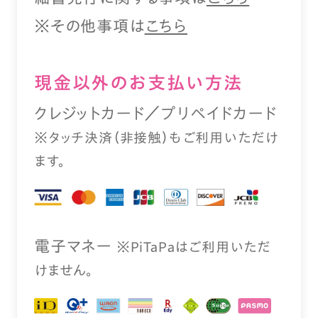
※その他事項は
こちら
現⾦以外のお⽀払い⽅法
クレジットカード／プリペイドカード
※タッチ決済（⾮接触）もご利⽤いただけ
ます。
電⼦マネー
※PiTaPaはご利⽤いただ
けません。