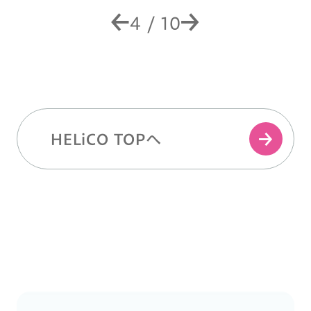
4
/
10
HELiCO TOPへ