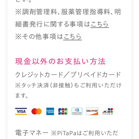
※調剤管理料、服薬管理指導料、明
細書発行に関する事項は
こちら
※その他事項は
こちら
現⾦以外のお⽀払い⽅法
クレジットカード／プリペイドカード
※タッチ決済（⾮接触）もご利⽤いただけ
ます。
電⼦マネー
※PiTaPaはご利⽤いただ