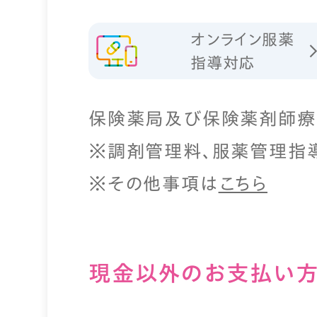
オンライン服薬
指導対応
保険薬局及び保険薬剤師療
※調剤管理料、服薬管理指
※その他事項は
こちら
現⾦以外のお⽀払い