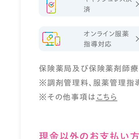
済
オンライン服薬
指導対応
保険薬局及び保険薬剤師療
※調剤管理料、服薬管理指
※その他事項は
こちら
現⾦以外のお⽀払い