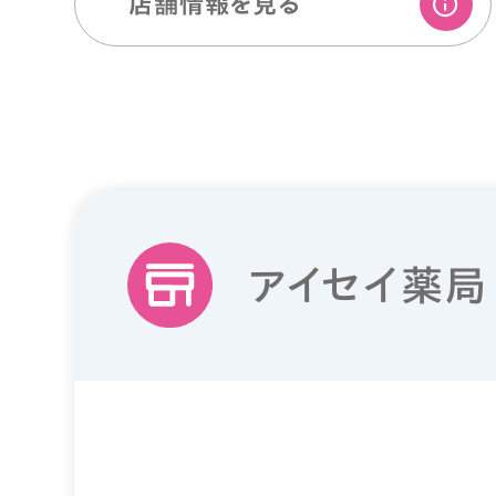
店舗情報を⾒る
アイセイ薬局