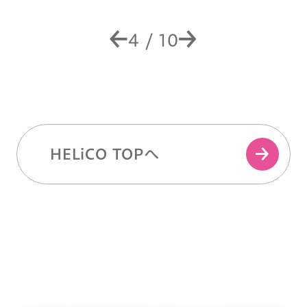
4
/
10
HELiCO TOPへ