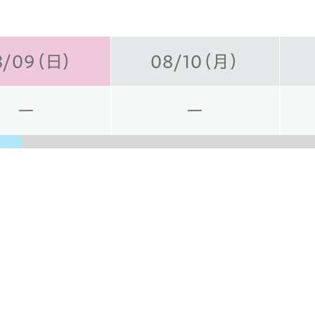
8/09（日）
08/10（月）
ー
ー
日