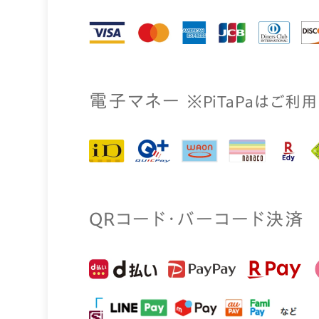
電⼦マネー
※PiTaPaはご利
QRコード・バーコード決済