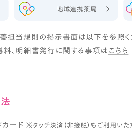
地域連携薬局
養担当規則の掲示書面は以下を参照く
導料、明細書発行に関する事項は
こちら
⽅法
ドカード
※タッチ決済（⾮接触）もご利⽤いた