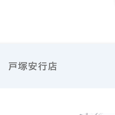
局 戸塚安行店