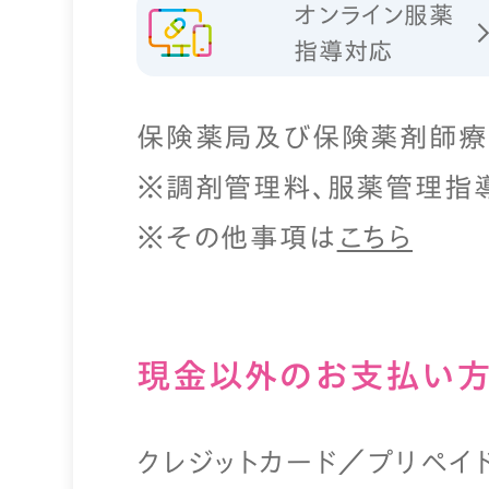
オンライン服薬
指導対応
保険薬局及び保険薬剤師療
※調剤管理料、服薬管理指
※その他事項は
こちら
現⾦以外のお⽀払い
クレジットカード／プリペイ