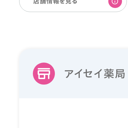
店舗情報を⾒る
アイセイ薬局