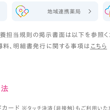
地域連携薬局
養担当規則の掲示書面は以下を参照く
導料、明細書発行に関する事項は
こちら
⽅法
ドカード
※タッチ決済（⾮接触）もご利⽤いた