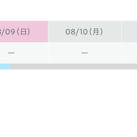
8/09（日）
08/10（月）
ー
ー
日