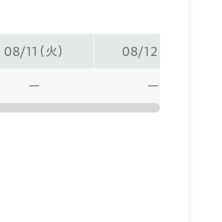
08/11（火）
08/12（水）
ー
ー