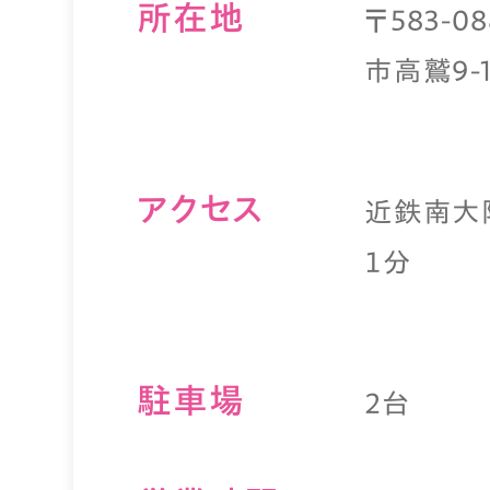
所在地
〒583-
市高鷲9-1
アクセス
近鉄南大
１分
駐⾞場
2台