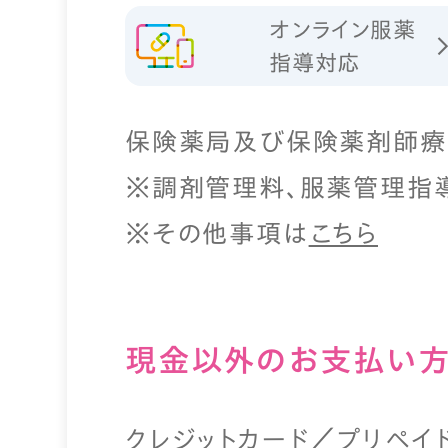
オンライン服薬
指導対応
保険薬局及び保険薬剤師療
※調剤管理料、服薬管理指
※その他事項は
こちら
現⾦以外のお⽀払い
クレジットカード／プリペイ