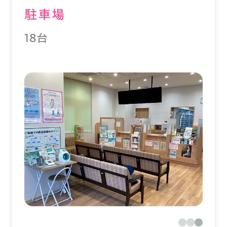
駐⾞場
18台