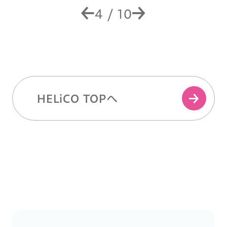
4
/
10
HELiCO TOPへ