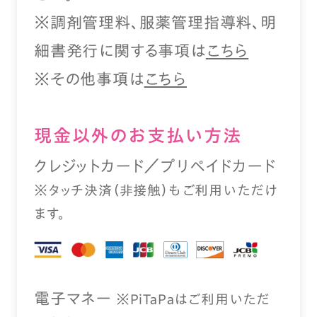
※調剤管理料、服薬管理指導料、明
細書発行に関する事項は
こちら
※その他事項は
こちら
現⾦以外のお⽀払い⽅法
クレジットカード／プリペイドカード
※タッチ決済（⾮接触）もご利⽤いただけ
ます。
電⼦マネー
※PiTaPaはご利⽤いただ