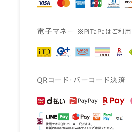
電⼦マネー
※PiTaPaはご利
QRコード・バーコード決済