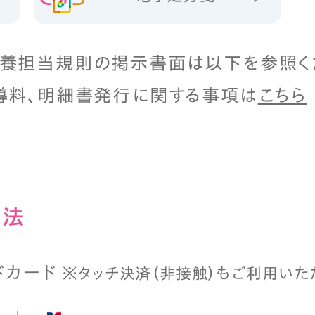
養担当規則の掲示書面は以下を参照く
導料、明細書発行に関する事項は
こちら
⽅法
ドカード
※タッチ決済（⾮接触）もご利⽤いた