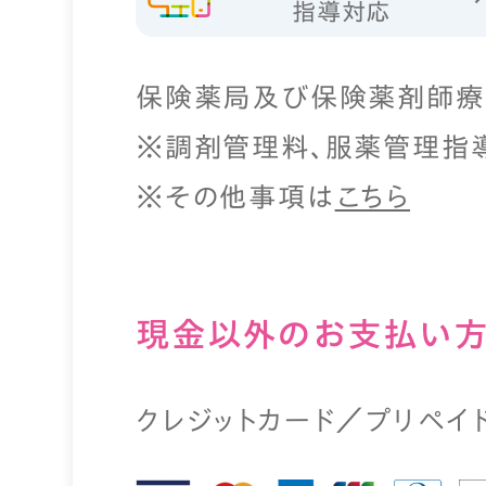
指導対応
保険薬局及び保険薬剤師療
※調剤管理料、服薬管理指
※その他事項は
こちら
現⾦以外のお⽀払い
クレジットカード／プリペイ