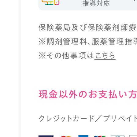
指導対応
保険薬局及び保険薬剤師療
※調剤管理料、服薬管理指
※その他事項は
こちら
現⾦以外のお⽀払い
クレジットカード／プリペイ