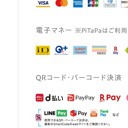
電⼦マネー
※PiTaPaはご利
QRコード・バーコード決済