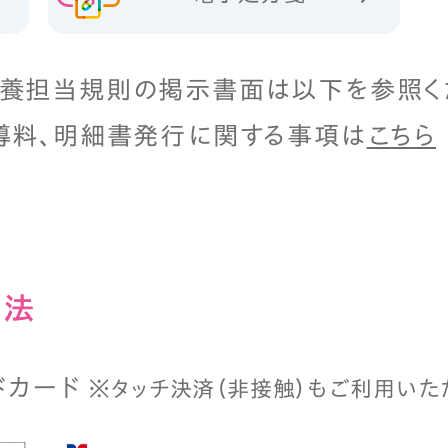
養担当規則の掲示書面は以下を参照く
導料、明細書発行に関する事項は
こちら
⽅法
ドカード
※タッチ決済（⾮接触）もご利⽤いた