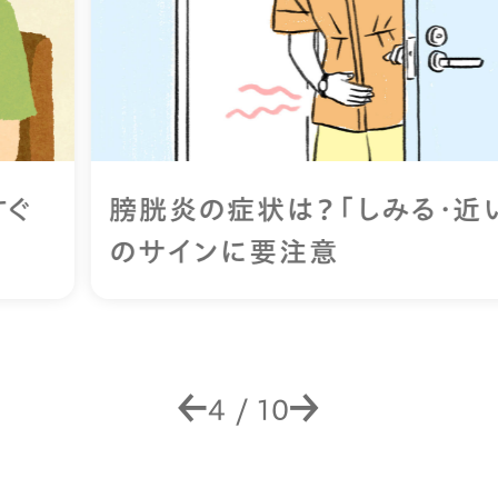
膀胱炎の症状は？「しみる・近い・残る」
のサインに要注意
4
/
10