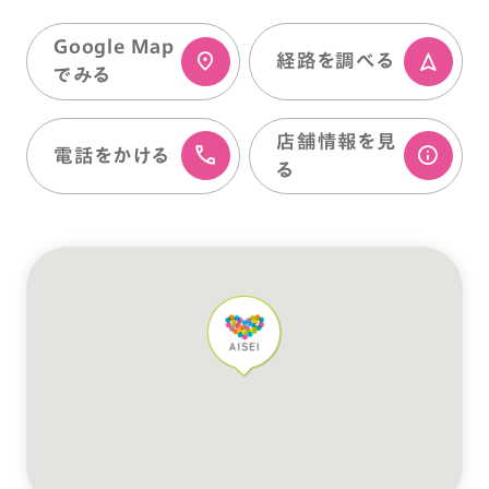
Google Map
経路を調べる
でみる
店舗情報を⾒
電話をかける
る