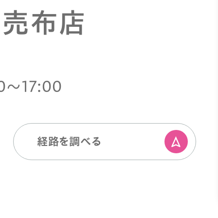
 売布店
0〜17:00
経路を調べる