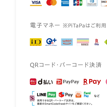
電⼦マネー
※PiTaPaはご利
QRコード・バーコード決済