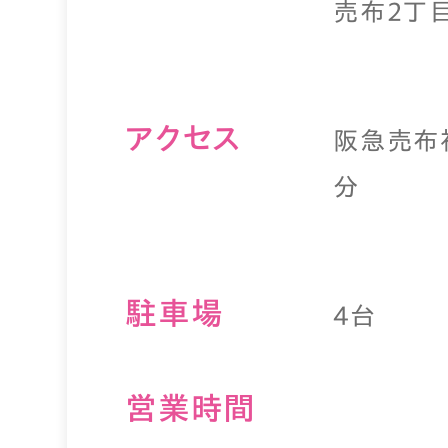
売布2丁目
アクセス
阪急売布
分
駐⾞場
4台
営業時間