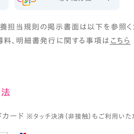
養担当規則の掲示書面は以下を参照く
導料、明細書発行に関する事項は
こちら
⽅法
ドカード
※タッチ決済（⾮接触）もご利⽤いた