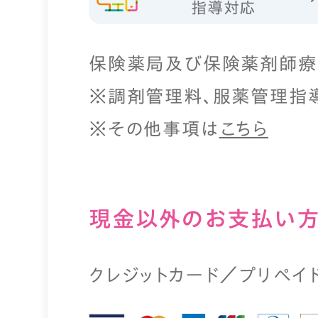
指導対応
保険薬局及び保険薬剤師療
※調剤管理料、服薬管理指
※その他事項は
こちら
現⾦以外のお⽀払い
クレジットカード／プリペイ